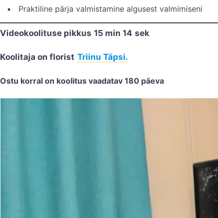
Praktiline pärja valmistamine algusest valmimiseni
Videokoolituse pikkus
15 min 14
sek
Koolitaja on florist
Triinu Täpsi.
Ostu korral on koolitus vaadatav 180 päeva