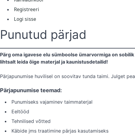
Registreeri
Logi sisse
Punutud pärjad
Pärg oma igavese elu sümboolse ümarvormiga on sobilik k
lihtsalt leida õige materjal ja kaunistusdetailid!
Pärjapunumise huvilisel on soovitav tunda taimi. Julget pe
Pärjapunumise teemad:
Punumiseks vajaminev taimmaterjal
Eeltööd
Tehnilised võtted
Käbide jms traatimine pärjas kasutamiseks