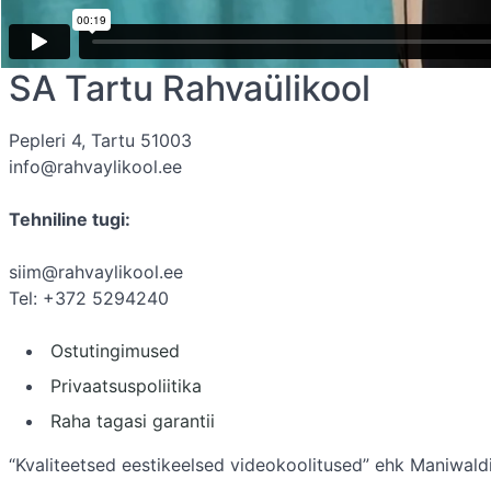
SA Tartu Rahvaülikool
Pepleri 4, Tartu 51003
info@rahvaylikool.ee
Tehniline tugi:
siim@rahvaylikool.ee
Tel: +372 5294240
Ostutingimused
Privaatsuspoliitika
Raha tagasi garantii
“Kvaliteetsed eestikeelsed videokoolitused” ehk Maniwaldi