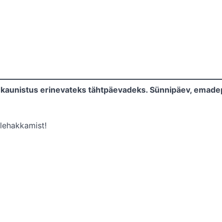
aunistus erinevateks tähtpäevadeks. Sünnipäev, emadepäev
alehakkamist!