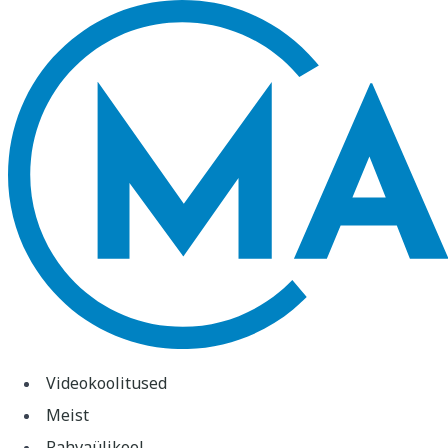
Videokoolitused
Meist
Rahvaülikool