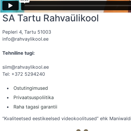
SA Tartu Rahvaülikool
Pepleri 4, Tartu 51003
info@rahvaylikool.ee
Tehniline tugi:
siim@rahvaylikool.ee
Tel: +372 5294240
Ostutingimused
Privaatsuspoliitika
Raha tagasi garantii
“Kvaliteetsed eestikeelsed videokoolitused” ehk Maniwaldi