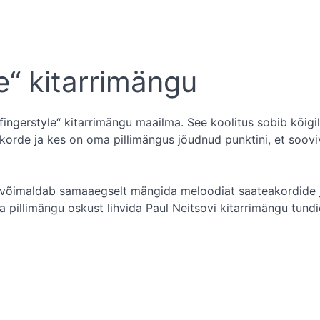
e“ kitarrimängu
fingerstyle“ kitarrimängu maailma. See koolitus sobib kõigil
korde ja kes on oma pillimängus jõudnud punktini, et soovi
s võimaldab samaaegselt mängida meloodiat saateakordide ja e
a pillimängu oskust lihvida Paul Neitsovi kitarrimängu tun