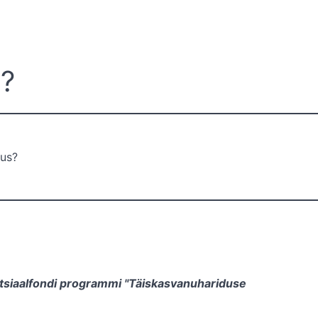
a?
sus?
tsiaalfondi programmi "Täiskasvanuhariduse