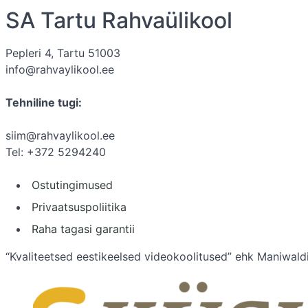
SA Tartu Rahvaülikool
Pepleri 4, Tartu 51003
info@rahvaylikool.ee
Tehniline tugi:
siim@rahvaylikool.ee
Tel: +372 5294240
Ostutingimused
Privaatsuspoliitika
Raha tagasi garantii
“Kvaliteetsed eestikeelsed videokoolitused” ehk Maniwaldi