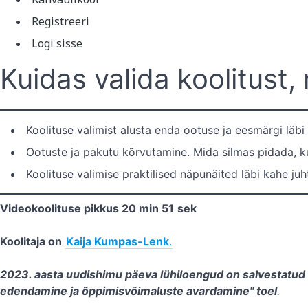
Registreeri
Logi sisse
Kuidas valida koolitust,
Koolituse valimist alusta enda ootuse ja eesmärgi läbi
Ootuste ja pakutu kõrvutamine. Mida silmas pidada, ku
Koolituse valimise praktilised näpunäited läbi kahe juh
Videokoolituse pikkus 20 min 51
sek
Koolitaja on
Kaija Kumpas-Lenk
.
2023. aasta uudishimu päeva lühiloengud on salvestatud
edendamine ja õppimisvõimaluste avardamine" toel
.