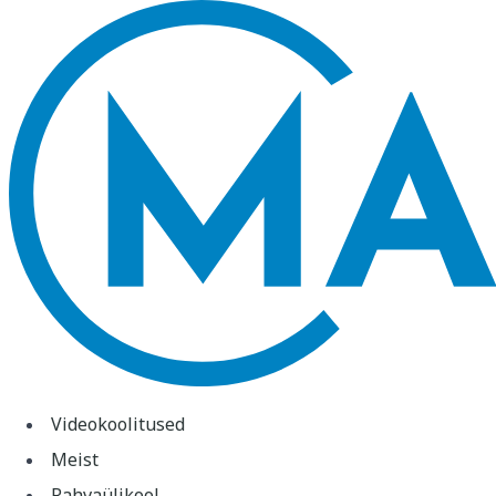
Videokoolitused
Meist
Rahvaülikool