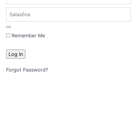
(2 min 41
sek)
Salasõna
Remember Me
Forgot Password?
Click here
Registreeri