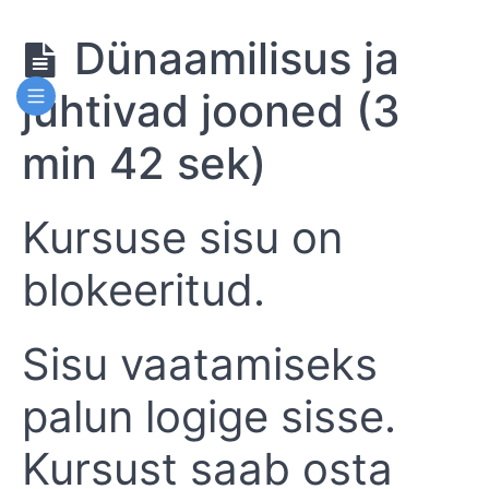
Dünaamilisus ja
juhtivad jooned (3
Kompositsioon
kunstis ja
disainis
min 42 sek)
Kompositsioon
Kursuse sisu on
kunstis
ja
blokeeritud.
disainis
Sisu vaatamiseks
Sissejuhatus
(2 min 50
sek)
palun logige sisse.
Mustrid
Kursust saab osta
ja
suhted