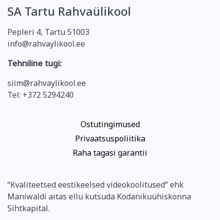
SA Tartu Rahvaülikool
Pepleri 4, Tartu 51003
info@rahvaylikool.ee
Tehniline tugi:
siim@rahvaylikool.ee
Tel: +372 5294240
Ostutingimused
Privaatsuspoliitika
Raha tagasi garantii
“Kvaliteetsed eestikeelsed videokoolitused” ehk
Maniwaldi aitas ellu kutsuda Kodanikuühiskonna
Sihtkapital.