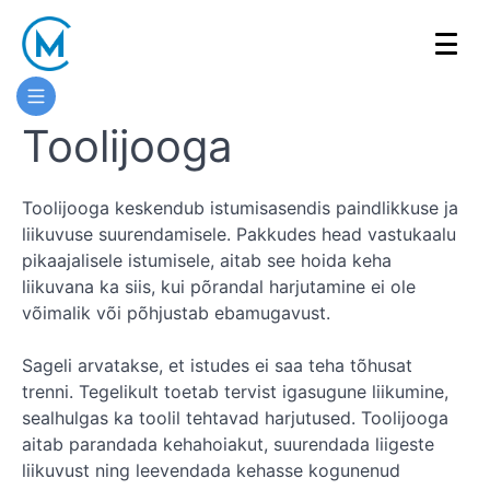
Toolijooga
Toolijooga
Koolituse
Toolijooga keskendub istumisasendis paindlikkuse ja
ülevaade
liikuvuse suurendamisele. Pakkudes head vastukaalu
pikaajalisele istumisele, aitab see hoida keha
Koolitaja
liikuvana ka siis, kui põrandal harjutamine ei ole
võimalik või põhjustab ebamugavust.
Sageli arvatakse, et istudes ei saa teha tõhusat
trenni. Tegelikult toetab tervist igasugune liikumine,
sealhulgas ka toolil tehtavad harjutused. Toolijooga
aitab parandada kehahoiakut, suurendada liigeste
liikuvust ning leevendada kehasse kogunenud