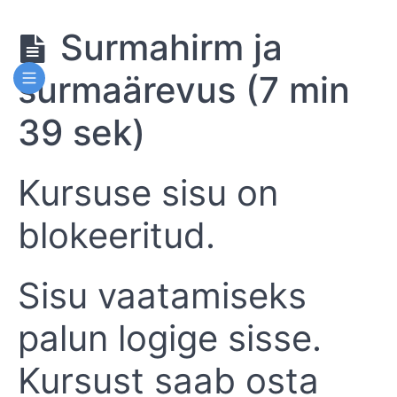
Surmahirm ja
surmaärevus (7 min
Surm ja
surmahirmu
ületamine
39 sek)
Surm
Kursuse sisu on
ja
surmahirmu
blokeeritud.
ületamine
Sisu vaatamiseks
Sissejuhatus
(5 min 31
sek)
palun logige sisse.
Enesearengu
Kursust saab osta
väljakutsed
(27 min 37