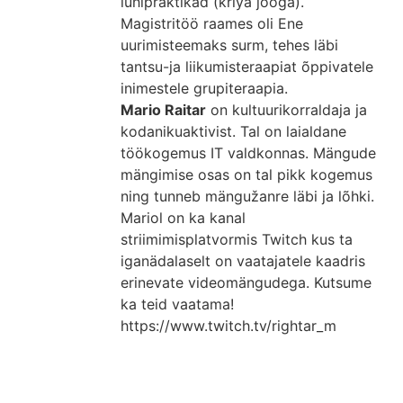
lühipraktikad (kriya jooga).
Magistritöö raames oli Ene
uurimisteemaks surm, tehes läbi
tantsu-ja liikumisteraapiat õppivatele
inimestele grupiteraapia.
Mario Raitar
on kultuurikorraldaja ja
kodanikuaktivist. Tal on laialdane
töökogemus IT valdkonnas. Mängude
mängimise osas on tal pikk kogemus
ning tunneb mängužanre läbi ja lõhki.
Mariol on ka kanal
striimimisplatvormis Twitch kus ta
iganädalaselt on vaatajatele kaadris
erinevate videomängudega. Kutsume
ka teid vaatama!
https://www.twitch.tv/rightar_m