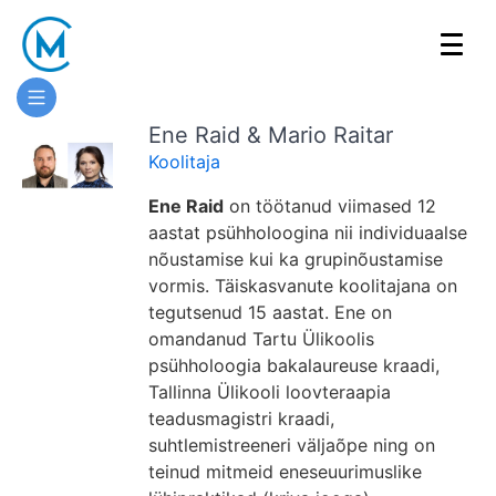
Arvutimängude
Ene Raid & Mario Raitar
ABC
Koolitaja
lapsevanemale
Ene Raid
on töötanud viimased 12
aastat psühholoogina nii individuaalse
nõustamise kui ka grupinõustamise
vormis. Täiskasvanute koolitajana on
Koolituse
tegutsenud 15 aastat. Ene on
ülevaade
omandanud Tartu Ülikoolis
psühholoogia bakalaureuse kraadi,
Koolitaja
Tallinna Ülikooli loovteraapia
teadusmagistri kraadi,
suhtlemistreeneri väljaõpe ning on
teinud mitmeid eneseuurimuslike