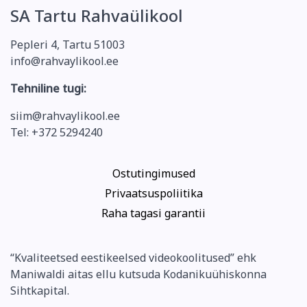
SA Tartu Rahvaülikool
Pepleri 4, Tartu 51003
info@rahvaylikool.ee
Tehniline tugi:
siim@rahvaylikool.ee
Tel: +372 5294240
Ostutingimused
Privaatsuspoliitika
Raha tagasi garantii
“Kvaliteetsed eestikeelsed videokoolitused” ehk
Maniwaldi aitas ellu kutsuda Kodanikuühiskonna
Sihtkapital.