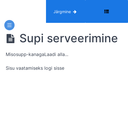
Previous
Järgmine
Midagi
gurmaanidele!
Supi serveerimine
Tippkokk Karl
Pajussaare
selge leemega
supid
Misosupp-kanagaLaadi alla...
Sisu vaatamiseks logi sisse
Misosupp
kanaga
Komponendid
Kana
puhastamine
&
küpsetamine