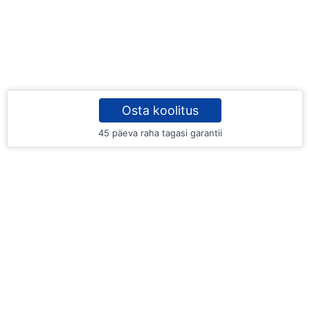
Osta koolitus
45 päeva raha tagasi garantii
SA Tartu Rahvaülikool
Pepleri 4, Tartu 51003
info@rahvaylikool.ee
Tehniline tugi: