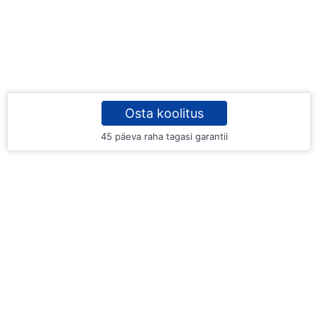
Osta koolitus
45 päeva raha tagasi garantii
SA Tartu Rahvaülikool
Pepleri 4, Tartu 51003
info@rahvaylikool.ee
Tehniline tugi: